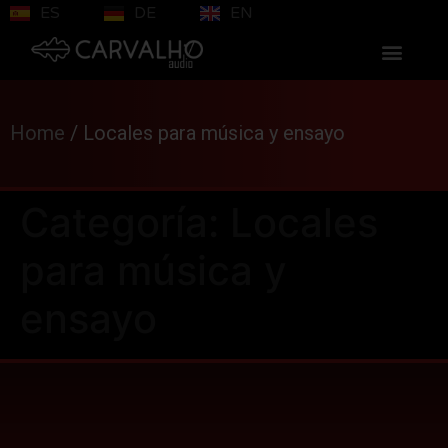
ES
DE
EN
Home
/
Locales para música y ensayo
Categoría:
Locales
para música y
ensayo